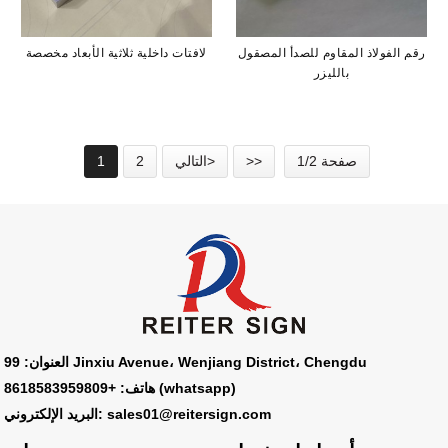
رقم الفولاذ المقاوم للصدأ المصقول
لافتات داخلية ثلاثية الأبعاد مخصصة
بالليزر
صفحة 1/2
>>
التالي>
2
1
العنوان: 99 Jinxiu Avenue، Wenjiang District، Chengdu
هاتف: +8618583959809 (whatsapp)
البريد الإلكتروني: sales01@reitersign.com