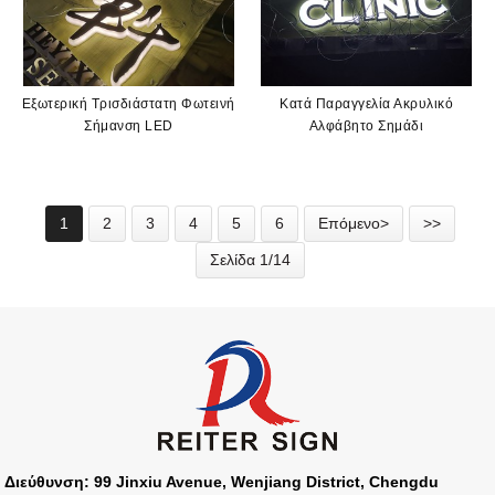
Εξωτερική Τρισδιάστατη Φωτεινή
Κατά Παραγγελία Ακρυλικό
Σήμανση LED
Αλφάβητο Σημάδι
1
2
3
4
5
6
Επόμενο>
>>
Σελίδα 1/14
Διεύθυνση: 99 Jinxiu Avenue, Wenjiang District, Chengdu