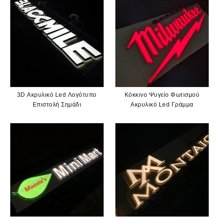
3D Ακρυλικό Led Λογότυπο
Κόκκινο Ψυγείο Φωτισμού
Επιστολή Σημάδι
Ακρυλικό Led Γράμμα