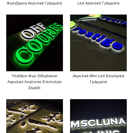
Φωτιζόμενα Ακρυλικά Γράμματα
Led Ακρυλικό Γράμματα
Υπαίθριο Φως Οδηγήσεων
Ακρυλικά Mini Led Εσωτερικά
Ακρυλικό Λογότυπο Επιστολών
Γράμματα
Σημάδι