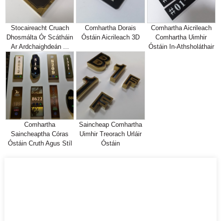
Stocaireacht Cruach
Comhartha Dorais
Comhartha Aicrileach
Dhosmálta Ór Scátháin
Óstáin Aicrileach 3D
Comhartha Uimhir
Ar Ardchaighdeán ...
Óstáin In-Athsholáthair
Comhartha
Saincheap Comhartha
Saincheaptha Córas
Uimhir Treorach Urláir
Óstáin Cruth Agus Stíl
Óstáin