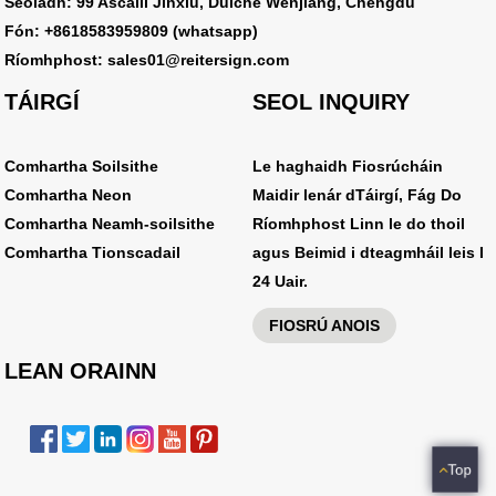
Seoladh: 99 Ascaill Jinxiu, Dúiche Wenjiang, Chengdu
Fón: +8618583959809 (whatsapp)
Ríomhphost: sales01@reitersign.com
TÁIRGÍ
SEOL INQUIRY
Comhartha Soilsithe
Le haghaidh Fiosrúcháin
Comhartha Neon
Maidir lenár dTáirgí, Fág Do
Comhartha Neamh-soilsithe
Ríomhphost Linn le do thoil
Comhartha Tionscadail
agus Beimid i dteagmháil leis I
24 Uair.
FIOSRÚ ANOIS
LEAN ORAINN
Top