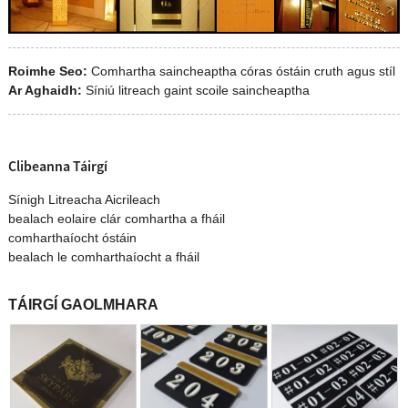
Roimhe Seo:
Comhartha saincheaptha córas óstáin cruth agus stíl
Ar Aghaidh:
Síniú litreach gaint scoile saincheaptha
Clibeanna Táirgí
Sínigh Litreacha Aicrileach
bealach eolaire clár comhartha a fháil
comharthaíocht óstáin
bealach le comharthaíocht a fháil
TÁIRGÍ GAOLMHARA