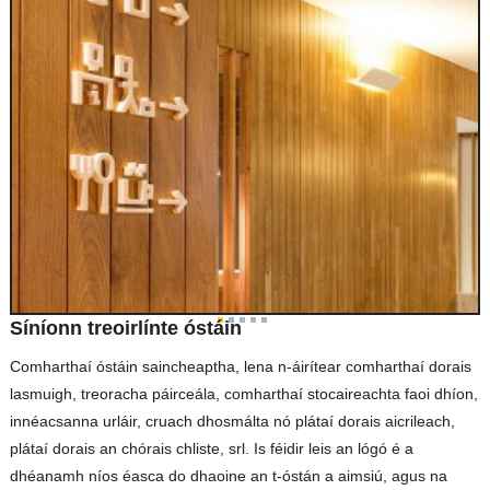
Síníonn treoirlínte óstáin
Comharthaí óstáin saincheaptha, lena n-áirítear comharthaí dorais
lasmuigh, treoracha páirceála, comharthaí stocaireachta faoi dhíon,
innéacsanna urláir, cruach dhosmálta nó plátaí dorais aicrileach,
plátaí dorais an chórais chliste, srl. Is féidir leis an lógó é a
dhéanamh níos éasca do dhaoine an t-óstán a aimsiú, agus na