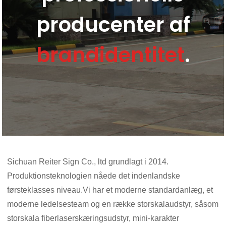
producenter af
brandidentitet
.
Sichuan Reiter Sign Co., ltd grundlagt i 2014.
Produktionsteknologien nåede det indenlandske
førsteklasses niveau.
Vi har et moderne standardanlæg, et
moderne ledelsesteam og en række storskalaudstyr, såsom
storskala fiberlaserskæringsudstyr, mini-karakter