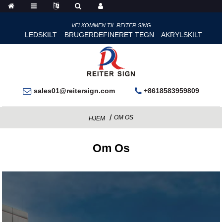
VELKOMMEN TIL REITER SING
LEDSKILT
BRUGERDEFINERET TEGN
AKRYLSKILT
sales01@reitersign.com
+8618583959809
OM OS
HJEM
Om Os