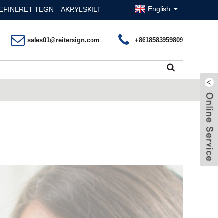
English
EFINERET TEGN
AKRYLSKILT
sales01@reitersign.com
+8618583959809