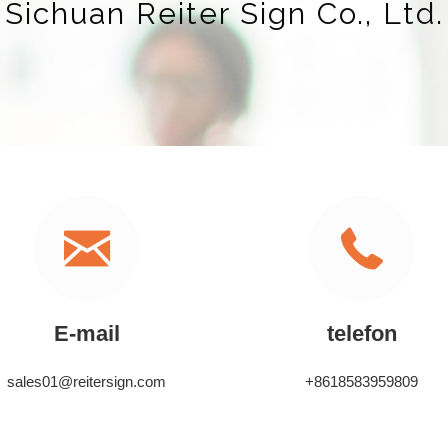
Sichuan Reiter Sign Co., Ltd.
E-mail
telefon
sales01@reitersign.com
+8618583959809