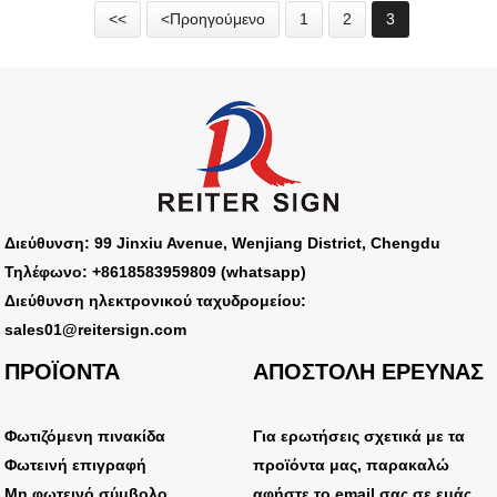
<<
<Προηγούμενο
1
2
3
Διεύθυνση: 99 Jinxiu Avenue, Wenjiang District, Chengdu
Τηλέφωνο: +8618583959809 (whatsapp)
Διεύθυνση ηλεκτρονικού ταχυδρομείου:
sales01@reitersign.com
ΠΡΟΪΟΝΤΑ
ΑΠΟΣΤΟΛΗ ΕΡΕΥΝΑΣ
Φωτιζόμενη πινακίδα
Για ερωτήσεις σχετικά με τα
Φωτεινή επιγραφή
προϊόντα μας, παρακαλώ
Μη φωτεινό σύμβολο
αφήστε το email σας σε εμάς